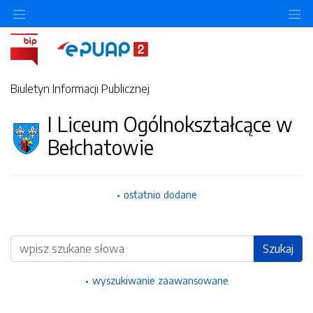
Ukryj/pokaż menu przedmiotowe
Uk
Biuletyn Informacji Publicznej
I Liceum Ogólnokształcące w
Bełchatowie
ostatnio dodane
Wyszukiwarka
Szukaj
wyszukiwanie zaawansowane